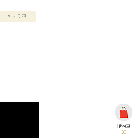
客人見證
$0