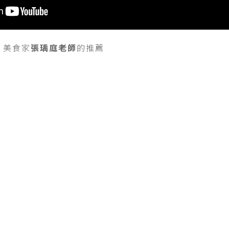
賓 美食家
張瑀庭老師
的推薦