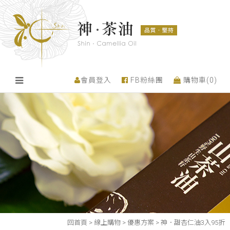
會員登入
FB粉絲團
購物車(
0
)
回首頁
>
線上購物
>
優惠方案
>
神．甜杏仁油3入95折