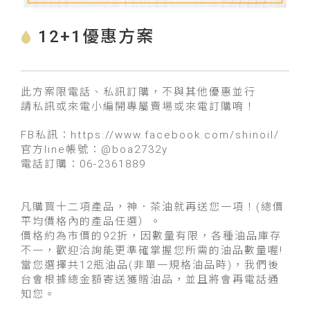
12+1優惠方案
此方案限電話、私訊訂購，不與其他優惠並行
請私訊或來電小編開專屬賣場或來電訂購唷！
FB私訊：https://www.facebook.com/shinoil/
官方line帳號：@boa2732y
電話訂購：06-2361889
凡購買十二項產品，神．茶油就再送您一項！(總價
平均價格內的產品任選）。
價格約為市價的92折，因數量有限，各種油品庫存
不一，歡迎洽詢能更準確掌握您所需的油品數量喔!
當您選擇共12瓶油品(非單一規格油品時)，我們後
台會根據總金額寄送獲贈油品，並且將會再電話通
知您。