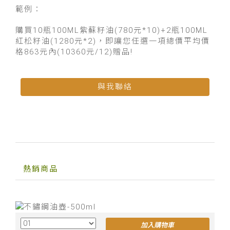
範例：
購買10瓶100ML紫蘇籽油(780元*10)+2瓶100ML
紅松籽油(1280元*2)，即讓您任選一項總價平均價
格863元內(10360元/12)贈品!
與我聯絡
熱銷商品
加入購物車