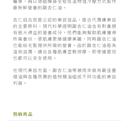
曬後，再以德國機器全程低溫物理冷壓方式製作
最新鮮營養的
甜杏仁油
。
杏仁自古就是公認的美容佳品，是古代潤膚美容
的主要原料，現代科學證明甜杏仁油含有對養顏
有極大裨益的營養成分，他們能夠幫助肌膚獲得
所需養份，使肌膚更臻健康美麗，同時甜杏仁油
也能給毛髮提供所需的營養。由於甜杏仁油極為
溫和滋潤，適合各種肌膚塗敷按摩，即使連嬰兒
也都可以安全使用。
在現代美容方面，甜杏仁油常被用來做為最佳基
礎油與各種昂貴的植物精油組成不同功能的美容
利器。
熱銷商品