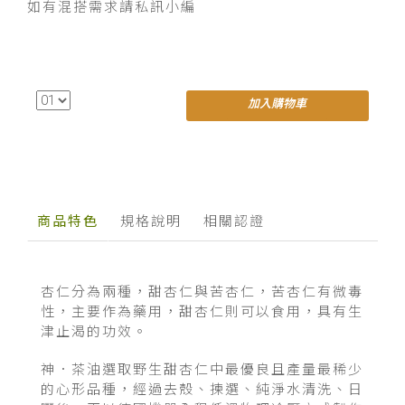
如有混搭需求請私訊小編
加入購物車
商品特色
規格說明
相關認證
杏仁分為兩種，甜杏仁與苦杏仁，苦杏仁有微毒
性，主要作為藥用，甜杏仁則可以食用，具有生
津止渴的功效。
神．茶油
選取野生甜杏仁中最優良且產量最稀少
的心形品種，經過去殼、揀選、純淨水清洗、日