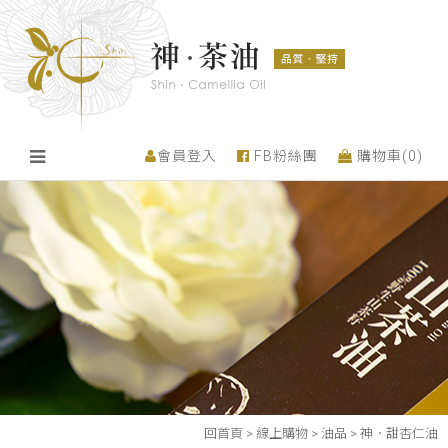
會員登入
FB粉絲團
購物車(
0
)
回首頁
>
線上購物
>
油品
>
神．甜杏仁油