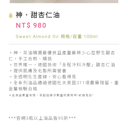
神．甜杏仁油
NT$ 980
Sweet Almond Oil 規格/容量:100ml
。神．茶油精選最優良且產量最稀少心型野生甜杏
仁，手工去殼、精挑
。世界唯一，德國技術「全程冷料冷壓」甜杏仁油
。提供肌膚及毛髮所需營養
。全透明化生產線，安心看得見
。全系列油品通過德國杜夫萊茵311項農藥殘留、重
金屬檢驗合格
＊此商品數量有限，若超過庫存數量則需等待!敬請見諒!
***官網3瓶以上油品皆95折***