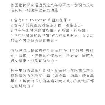
德國營養學家經過長達八年的研究，發現南瓜籽
油具有下列獨特營養及功能：
1.含有B-Sitostesin 和亞麻油酸。
2.含有非常完整的維生素B 群、維生素E。
3.含有特別豐富的甘胺酸、丙胺酸、殼胺酸。
4.含有極豐富的礦物質“鋅”,鋅元素對男、女健康
都是不可或缺的營養元素。
南瓜籽油以豐富的鋅含量而有
“男性守護神”
的稱
號。事實上，鋅元素不僅為男性所必需，同時對
婦女健康，也是有助益的。
數十年前的農業社會裡，父母餵小孩吃南瓜籽來
驅除體內的各種寄生蟲（如蟯蟲、鈎蟲、吸血蟲
等），常食
南瓜籽油
無論對大人或小孩的健康都
是有幫助的。