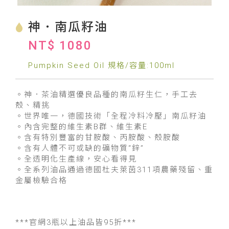
神．南瓜籽油
NT$ 1080
Pumpkin Seed Oil 規格/容量:100ml
。神．茶油精選優良品種的南瓜籽生仁，手工去
殼、精挑
。世界唯一，德國技術「全程冷料冷壓」南瓜籽油
。內含完整的維生素B群、維生素E
。含有特別豐富的甘胺酸、丙胺酸、殼胺酸
。含有人體不可或缺的礦物質“鋅”
。全透明化生產線，安心看得見
。全系列油品通過德國杜夫萊茵311項農藥殘留、重
金屬檢驗合格
***官網3瓶以上油品皆95折***