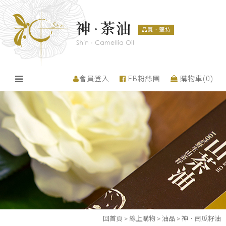
會員登入
FB粉絲團
購物車(
0
)
回首頁
>
線上購物
>
油品
>
神．南瓜籽油