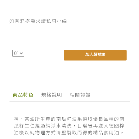
如有混搭需求請私訊小編
加入購物車
商品特色
規格說明
相關認證
神．茶油所生產的南瓜籽油系選取優良品種的南
瓜籽生仁經過純淨水清洗，日曬後再送入德國榨
油機以純物理方式冷壓製取而得的精品食用油。