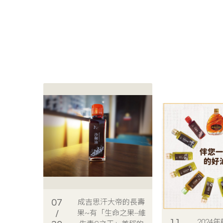
07
成吉思汗大帝的長壽
/
果~有「生命之果--維
11
2024