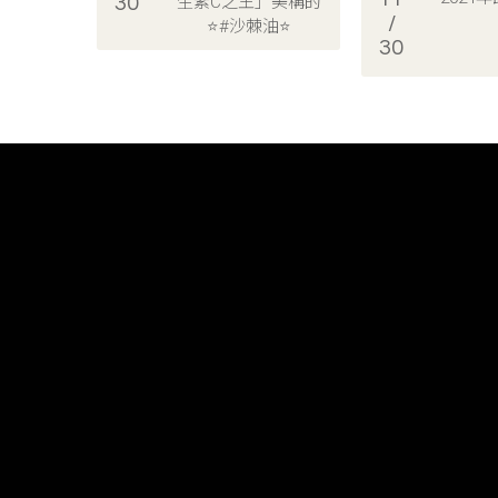
30
生素C之王」美稱的
/
⭐#沙棘油⭐
30