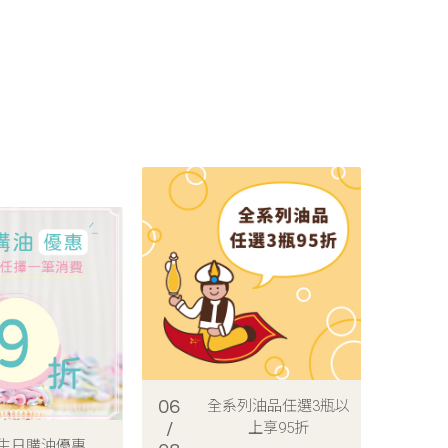
06
全系列油品任選3瓶以
/
上享95折
生日購油優惠