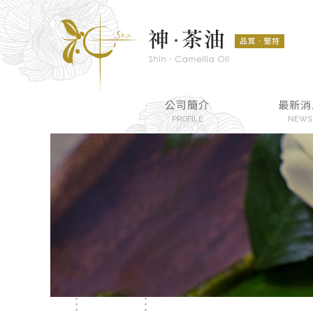
公司簡介
最新消
PROFILE
NEWS