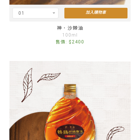
加入購物車
01
Cus
神．沙棘油
100ml
售價: $2400