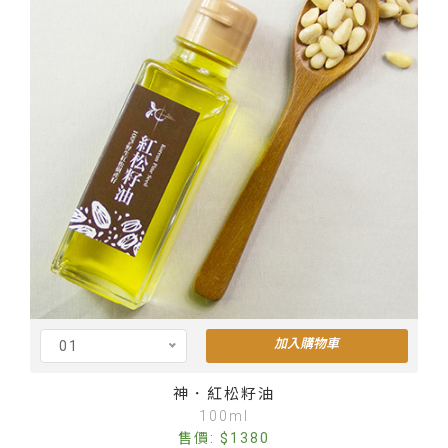
加入購物車
01
Cus
神．紅松籽油
100ml
售價: $1380