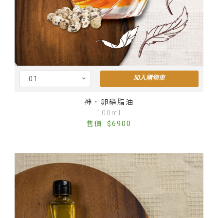
加入購物車
01
Cus
神．卵磷脂油
100ml
售價: $6900