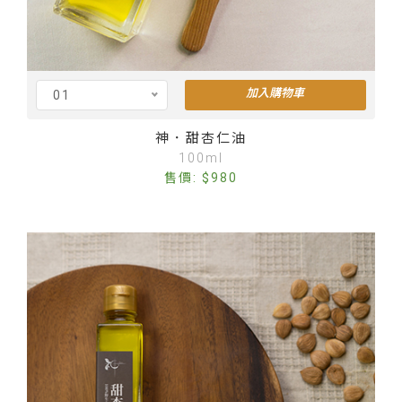
加入購物車
01
Cus
神．甜杏仁油
100ml
售價: $980