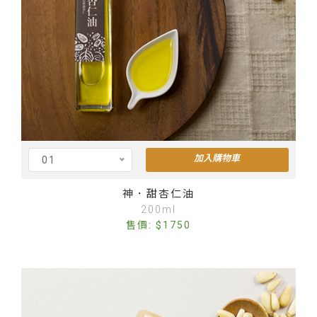
加入購物車
01
Cus
神．甜杏仁油
200ml
售價: $1750