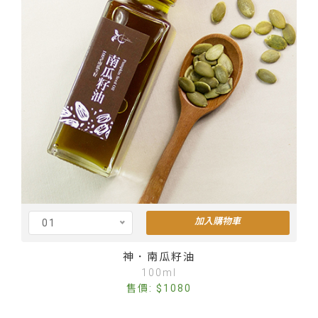
加入購物車
01
Cus
神．南瓜籽油
100ml
售價: $1080