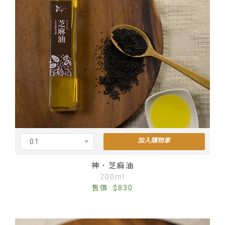
加入購物車
01
Cus
神．芝麻油
200ml
售價: $830