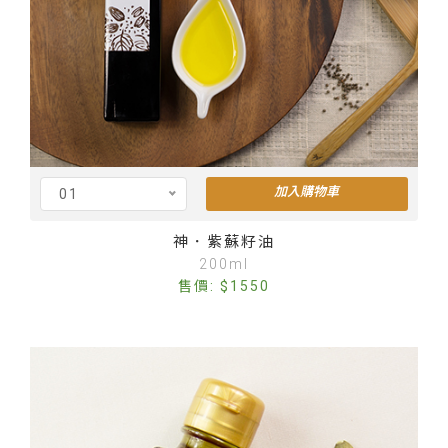
加入購物車
01
Cus
神．紫蘇籽油
200ml
售價: $1550