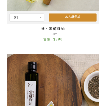
加入購物車
01
Cus
神．紫蘇籽油
100ml
售價: $880