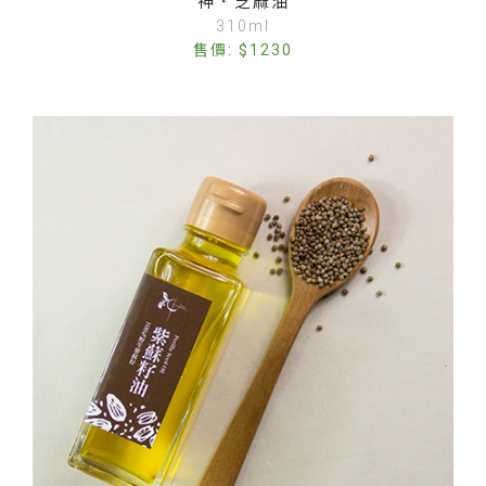
神．芝麻油
310ml
售價: $1230