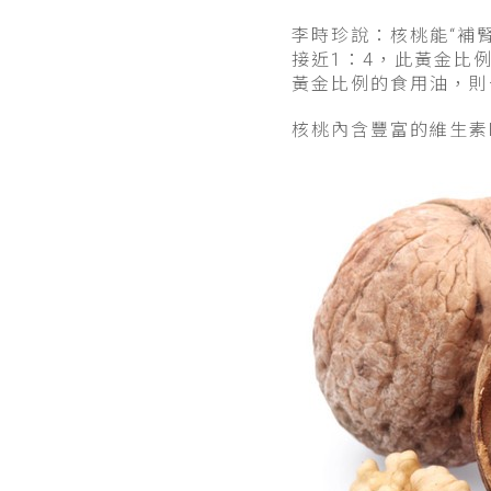
李時珍說：核桃能“補腎
接近1：4，此黃金比
黃金比例的食用油，則
核桃內含豐富的維生素