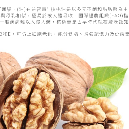
通腦，(油)有益智慧”
核桃油是以多元不飽和脂肪酸為主
例與母乳相似，極易於被人體吸收。國際糧農組織(FAO)
一般疾病難以入侵人體，核桃更是古早時代就被廣泛認知
B和E，可防止細胞老化，能分健腦、增強記憶力及延緩