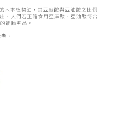
的木本植物油，其亞麻酸與亞油酸之比例
指出，人們若正確食用亞麻酸、亞油酸符合
的補腦聖品。
衰老。