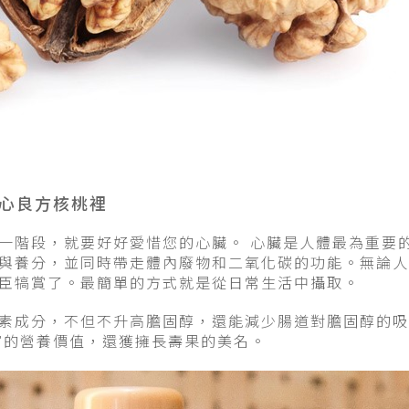
心良方核桃裡
一階段，就要好好愛惜您的心臟。
心臟是人體最為重要
與養分，並同時帶走體內廢物和二氧化碳的功能。無論人
臣犒賞了。最簡單的方式就是從日常生活中攝取。
素成分，不但不升高膽固醇，還能減少腸道對膽固醇的吸
富的營養價值，還獲擁長壽果的美名。