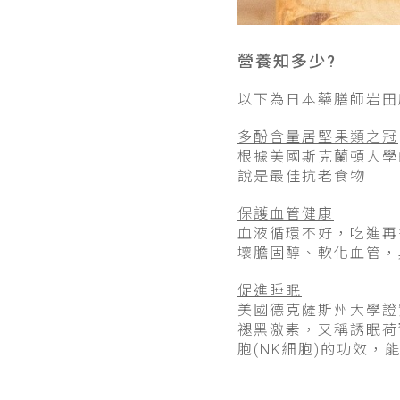
營養知多少?
以下為日本藥膳師岩田
多酚含量居堅果類之冠
根據美國斯克蘭頓大學
說是最佳抗老食物
保護血管健康
血液循環不好，吃進再
壞膽固醇、軟化血管，
促進睡眠
美國德克薩斯州大學證
褪黑激素，又稱誘眠荷
胞(NK細胞)的功效