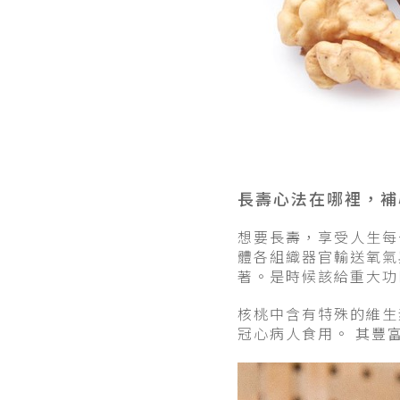
長壽心法在哪裡，補
想要長壽，享受人生每
體各組織器官輸送氧氣
著。是時候該給重大功
核桃中含有特殊的維生
冠心病人食用。 其豐