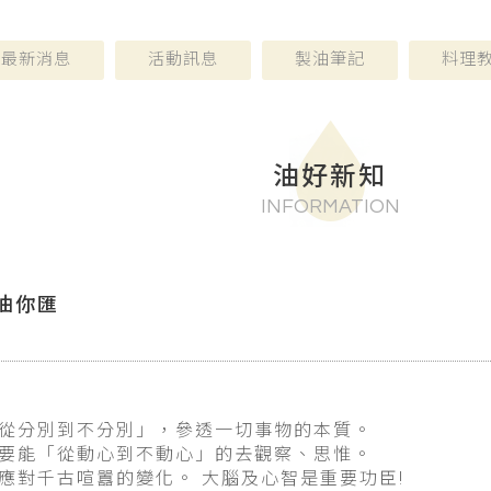
最新消息
活動訊息
製油筆記
料理
油好新知
INFORMATION
油你匯
從分別到不分別」，參透一切事物的本質。
要能「從動心到不動心」的去觀察、思惟。
應對千古喧囂的變化。
大腦及心智是重要功臣!