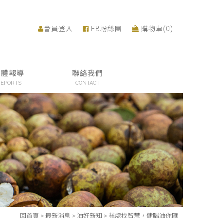
會員登入
FB粉絲團
購物車(
0
)
媒體報導
聯絡我們
EPORTS
CONTACT
回首頁
>
最新消息
>
油好新知
>
核處找智慧，健腦油你匯