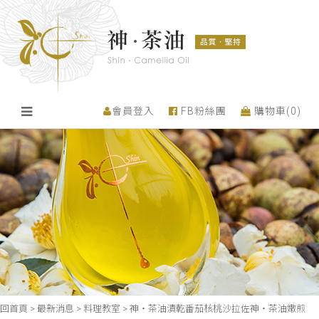
會員登入
FB粉絲團
購物車(
0
)
回首頁
>
最新消息
>
料理教室
>
神・茶油漬乾番茄核桃沙拉佐神・茶油嫩煎