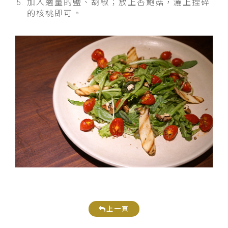
加入適量的鹽、胡椒；放上杏鮑菇，灑上捏碎
的核桃即可。
上一頁