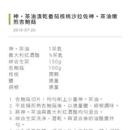
神・茶油漬乾番茄核桃沙拉佐神・茶油嫩
煎杏鮑菇
2016-07-20
神・茶油 1茶匙
義大利紅酒醋 ½茶匙
綜合生菜 150g
杏鮑菇 100g
核桃 兩顆
鹽
適量
胡椒
適量
杏鮑菇切片，均勻刷上少量神。茶油。
平底鍋煎熟杏鮑菇後，以適量鹽、胡椒調味。
將神。茶油與義大利紅酒醋均勻混合。
綜合生菜洗淨，瀝乾。與混合後的油醋醬拌
勻。