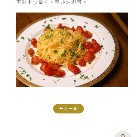
再淋上少量神。蒜頭油即可。
上一頁