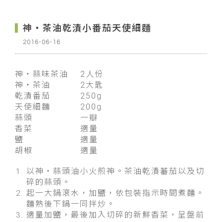
神・茶油乾漬小番茄天使細麵
2016-06-16
神・蒜味茶油
2人份
神・茶油
2大匙
乾漬番茄 250g
天使細麵 200g
蒜頭 一瓣
香菜 適量
鹽 適量
胡椒 適量
以神・蒜頭油小火煎神。茶油乾漬蕃茄以及切
碎的蒜頭。
起一大鍋滾水，加鹽，依包裝指示時間煮麵。
麵熟後下鍋一同拌炒。
適量加鹽，最後加入切碎的新鮮香菜，呈盤前