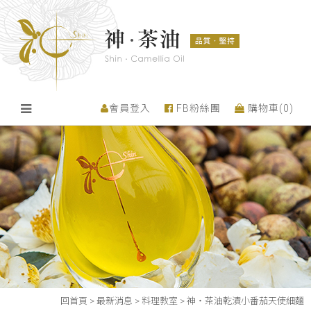
會員登入
FB粉絲團
購物車(
0
)
回首頁
>
最新消息
>
料理教室
>
神・茶油乾漬小番茄天使細麵