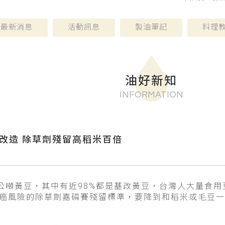
最新消息
活動訊息
製油筆記
料理
油好新知
INFORMATION
因改造 除草劑殘留高稻米百倍
5萬公噸黃豆，其中有近98%都是基改黃豆，台灣人大量食
癌風險的除草劑嘉磷賽殘留標準，要降到和稻米或毛豆一