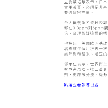
立委蔡培慧表示，日本
食用黃豆，必須是非基
賽殘留容許量。
台大農藝系名譽教授郭華
都在0.3ppm到6pp
倍，合理懷疑這樣的標
他指出，美國歐洲基改
署應該每個月檢查一次
該降到和稻米、毛豆的
郭華仁表示，世界衛生
有危害風險。進口黃豆
劑，更應該分流、從源
點選查看報導出處