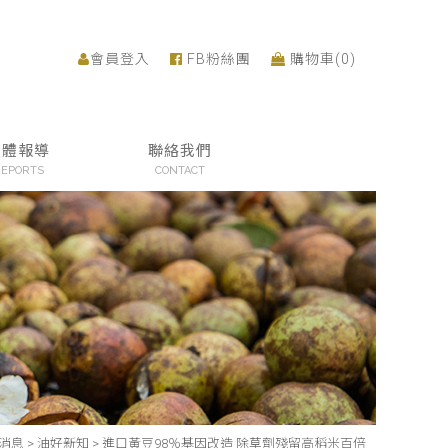
會員登入
FB粉絲團
購物車(
0
)
媒體報導
聯絡我們
EPORTS
CONTACT
消息
>
油好新知
>
進口黃豆98％基因改造 除草劑殘留高稻米百倍