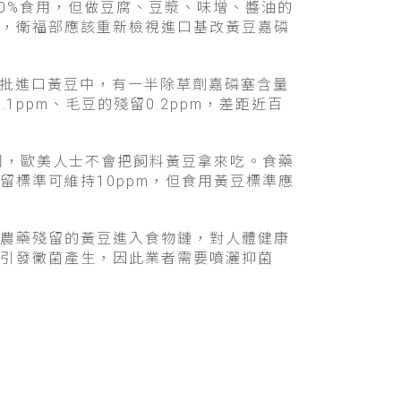
30%食用，但做豆腐、豆漿、味增、醬油的
，衛福部應該重新檢視進口基改黃豆嘉磷
00批進口黃豆中，有一半除草劑嘉磷塞含量
.1ppm、毛豆的殘留0.2ppm，差距近百
同，歐美人士不會把飼料黃豆拿來吃。食藥
標準可維持10ppm，但食用黃豆標準應
農藥殘留的黃豆進入食物鏈，對人體健康
引發黴菌產生，因此業者需要噴灑抑菌