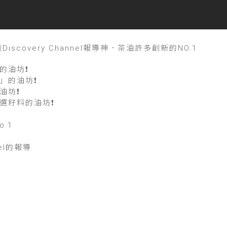
scovery Channel報導神．茶油許多創新的NO.1
y的油坊❗
」的油坊❗
油坊❗
選籽料的油坊❗
o.1
nel的報導