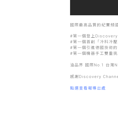
國際最高品質的紀實頻道Di
#第一個登上Discover
#第一個首創「冷料冷壓
#第一個引進德國技術的
#第一個機器手工雙重挑
油品界 國際No.1 台灣N
感謝Discovery Chan
點選查看報導出處