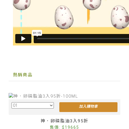
熱銷商品
加入購物車
Cus
神．卵磷脂油3入95折
售價: $19665