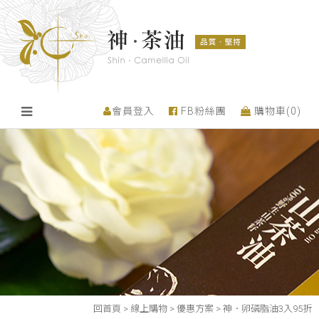
會員登入
FB粉絲團
購物車(
0
)
回首頁
>
線上購物
>
優惠方案
>
神．卵磷脂油3入95折