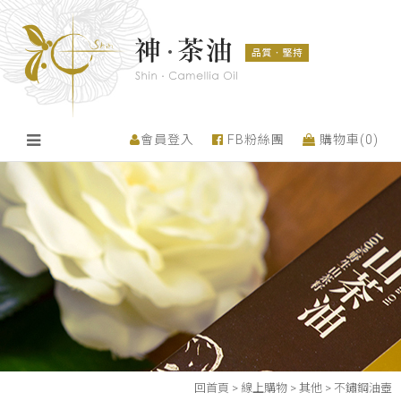
會員登入
FB粉絲團
購物車(
0
)
回首頁
>
線上購物
>
其他
>
不鏽鋼油壺