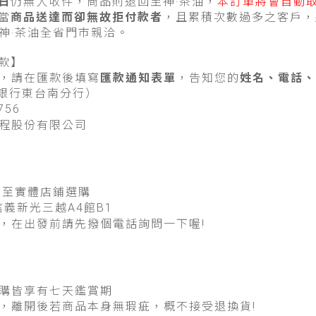
日
仍無人收件，商品則退回至神·茶油，
本訂單將會自動
當
商品送達而卻無故拒付款者
，且累積次數過多之客戶，
神·茶油全省門市親洽。
匯款】
，請在匯款後填寫
匯款通知表單
，告知您的
姓名、電話、
豐銀行東台南分行）
756
程股份有限公司
可至實體店鋪選購
義新光三越A4館B1
，在出發前請先撥個電話詢問一下喔!
購皆享有七天鑑賞期
，離開後若商品本身無瑕疵，概不接受退換貨!