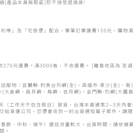
過(產品本身無瑕疵)恕不接受退換貨!
利帶」及「宅急便」配合，單筆訂單運費150元，購物滿3
加收270元運費。滿3000者，不收運費。 [離島地區為
送服物：宜蘭縣-釣魚台列嶼(全)，高雄市-東沙(全)、南
白沙(大倉嶼、員貝嶼、鳥嶼、吉貝嶼)，金門縣-烈嶼(大膽島
作天（工作天不包含假日）發貨，台灣本島通常2~3天內會
交給貨運公司，您便會收到一封出貨通知電子郵件，請隨
如春節、中秋、端午）運送流量較大，出貨時間，請依據
間。