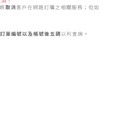
取消
！
將
取消
客戶在網路訂購之相關服務；但如
訂單編號以及帳號後五碼
以利查詢。