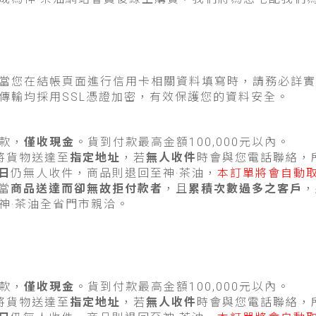
當您在結帳頁面進行信用卡相關資料填寫時，請務必詳實
傳輸均採用SSL憑證加密，有效保護您的資料安全。
款，
僅收現金
。貨到付款最高金額100,000元以內。
將貨物送達至
指定地址
，若
無人收件
時會與您電話聯絡，
日
仍無人收件，商品則退回至神·茶油，
本訂單將會自動
當
商品送達而卻無故拒付款者
，且
累積次數過多之客戶
，
神·茶油全省門市親洽。
款，
僅收現金
。貨到付款最高金額100,000元以內。
將貨物送達至
指定地址
，若
無人收件
時會與您電話聯絡，