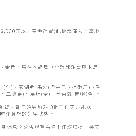
,000元以上享免運費(此優惠僅限台灣地
:澎湖、金門、馬祖、綠島（小琉球運費與本島
沙(全)，澎湖縣-馬公(虎井島、桶盤島)、望
、二膽島)、鳥坵(全)，台東縣-蘭嶼(全)。
到貨，離島須另加2~3個工作天方能送
時注意您的訂單狀態。
最新消息之公告說明為準！建議您提早幾天