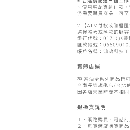
※ 若
連續配送三個工作
※ 使用宅配貨到付款，
仍需要購買商品，可至
2.【ATM付款或臨櫃
選擇轉帳或匯款的顧客
銀行代號：017（兆
匯款帳號：06509010
帳戶名稱：鴻鵠科技工
實體店鋪
神·茶油全系列商品皆
台南長榮旗艦店/台北信
因各店營業時間不相同
退換貨說明
１．網路購買、電話訂
２．於實體店購買商品