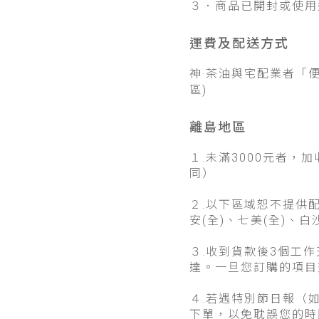
３．商品已開封或使用
運費及配送方式
神·茶油
與宅配業者「便
區)
離島地區
１.
未滿3000元者，
同）
２.以下區域恕不提供配
安(全)、七美(全)、
３.收到貨款後3個工
達。一旦您訂購的項目
４.若遇特別節日報（
下單，以免耽誤您的時