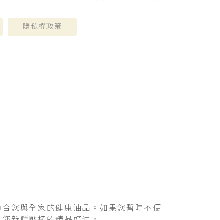
隱私權政策
適合您與全家的健康油品。如果您暫時不便
為您新鮮壓榨的精品好油。