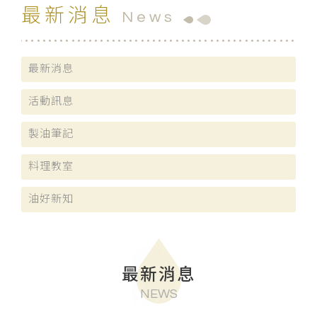
最新消息
News
最新消息
活動訊息
製油筆記
料理教室
油好新知
最新消息
NEWS