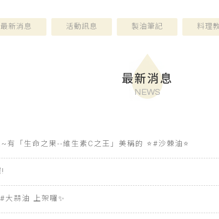
最新消息
活動訊息
製油筆記
料理
最新消息
NEWS
~有「生命之果--維生素C之王」美稱的 ⭐#沙棘油⭐
!
#大蒜油 上架囉✨