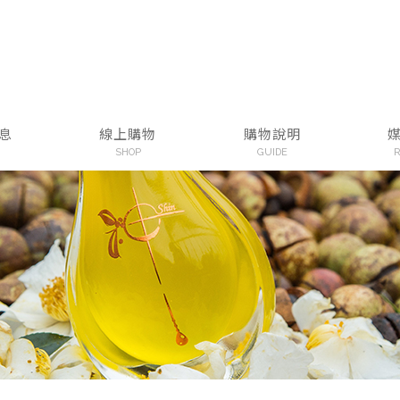
息
線上購物
購物說明
SHOP
GUIDE
R