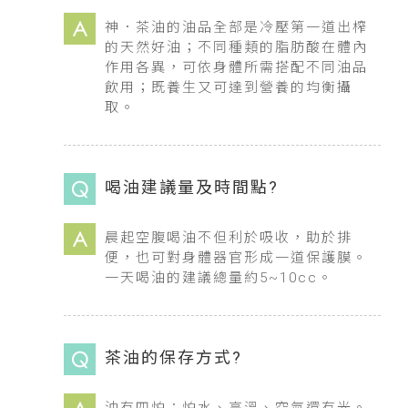
神．茶油的油品全部是冷壓第一道出榨
的天然好油；不同種類的脂肪酸在體內
作用各異，可依身體所需搭配不同油品
飲用；既養生又可達到營養的均衡攝
取。
喝油建議量及時間點?
晨起空腹喝油不但利於吸收，助於排
便，也可對身體器官形成一道保護膜。
一天喝油的建議總量約5~10cc。
茶油的保存方式?