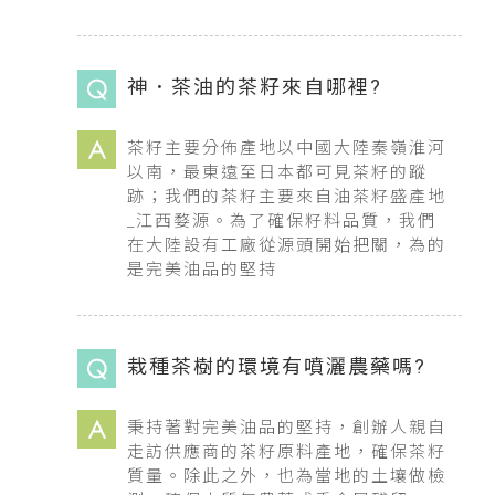
神．茶油的茶籽來自哪裡?
茶籽主要分佈產地以中國大陸秦嶺淮河
以南，最東遠至日本都可見茶籽的蹤
跡；我們的茶籽主要來自油茶籽盛產地
_江西婺源。為了確保籽料品質，我們
在大陸設有工廠從源頭開始把關，為的
是完美油品的堅持
栽種茶樹的環境有噴灑農藥嗎?
秉持著對完美油品的堅持，創辦人親自
走訪供應商的茶籽原料產地，確保茶籽
質量。除此之外，也為當地的土壤做檢