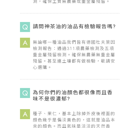
測，確保土質無農藥或重金屬殘留。
請問神茶油的油品有檢驗報告嗎?
無論哪一種油品我們皆有德國杜夫萊因
檢測報告：通過311項農藥檢測及五項
重金屬殘留檢測。確保無農藥無重金屬
殘留。甚至連土壤都有做檢驗，敬請安
心選購。
為何你們的油顏色都很像而且香
味不是很濃郁?
種子、果仁，基本上除掉外皮後裡面的
顏色幾乎是偏淡黃色的，這就是油品本
來的顏色。而且氣味是淡淡的天然香