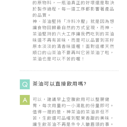
的原物料，一瓶油真正的好壞還是取決
於製作過程，每一道工序都影響著產品
的品質。
神．茶油堅持「冷料冷壓」就是因為想
讓食物回歸最自然的方式呈現，而神．
茶油堅持的六大工序讓我們吃到的茶油
味道不再有苦味，而是可以品嘗到茶籽
原本淡淡的清香味道喔！面對這樣天然
順口的山茶油不要再叫它苦茶油了啦，
茶油也是可以不苦的喔！
茶油可以直接飲用嗎?
可以，建議早上空腹飲用可以整腸健
胃，每次用量約一小湯匙的份量即可。
值得一提的是，神茶油的茶油非但不
苦，生飲還可品嚐到堅果香甜的美味，
讓生飲茶油不再是件令人皺眉頭的事。