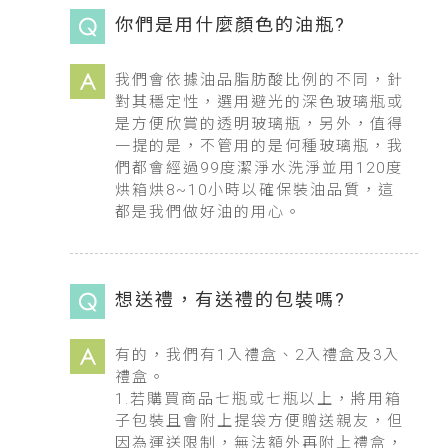
你們是用什麼顏色的油瓶?
我們會依據油品脂肪酸比例的不同，針
對其穩定性，選用避光的深色玻璃瓶或
是方便欣賞的透明玻璃瓶，另外，值得
一提的是，不管用的是何種玻璃瓶，我
們都會經過99度潔淨水洗淨並用120度
烘箱烘8~10小時以確保裝油品質，這
都是我們做好油的用心。
想送禮，有送禮的包裝嗎?
有的，我們有1入禮盒、2入禮盒及3入
禮盒。
1.若購買商品七瓶或七瓶以上，將用箱
子包裝且會附上提袋方便贈送親友，但
因為運送限制，無法額外再附上禮盒，