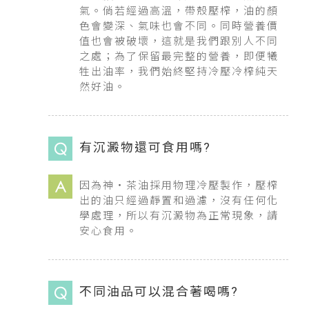
氣。倘若經過高溫，帶殼壓榨，油的顏
色會變深、氣味也會不同。同時營養價
值也會被破壞，這就是我們跟別人不同
之處；為了保留最完整的營養，即便犧
牲出油率，我們始終堅持冷壓冷榨純天
然好油。
有沉澱物還可食用嗎?
因為神・茶油採用物理冷壓製作，壓榨
出的油只經過靜置和過濾，沒有任何化
學處理，所以有沉澱物為正常現象，請
安心食用。
不同油品可以混合著喝嗎?