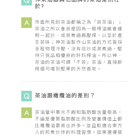
於?
市面所見的茶油都稱之為「苦茶油」；
茶油之所以會苦是因為一般榨油廠會連
殼一起炒、或蒸煮過再壓榨，以至於產
生苦味；神茶油製作山茶油的方式皆採
全程物理冷壓，沒有焙炒或蒸煮過，堅
持只挑品相優良的籽料榨油。所以神．
茶油的茶油可謂「不苦」茶油，直接飲
用還可嚐到堅果的天然香氣。
茶油跟橄欖油的差別？
茶油當中單元不飽和脂肪酸含量極高，
不論是優質脂肪酸比例及營養價值上都
比橄欖油要高出許多。並且較適合東方
人的煎煮炒炸的料理習慣。如果選擇發