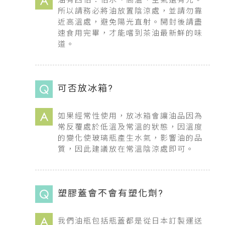
油有四怕：怕水、高溫、空氣還有光。
所以請務必將油放置陰涼處，並請勿靠
近高溫處，避免陽光直射。開封後請盡
速食用完畢，才能嚐到茶油最新鮮的味
道。
可否放冰箱?
如果經常性使用，放冰箱會讓油品因為
常反覆處於低溫及常溫的狀態，因溫度
的變化使玻璃瓶產生水氣，影響油的品
質，因此建議放在常溫陰涼處即可。
塑膠蓋會不會有塑化劑?
我們油瓶包括瓶蓋都是從日本訂製運送