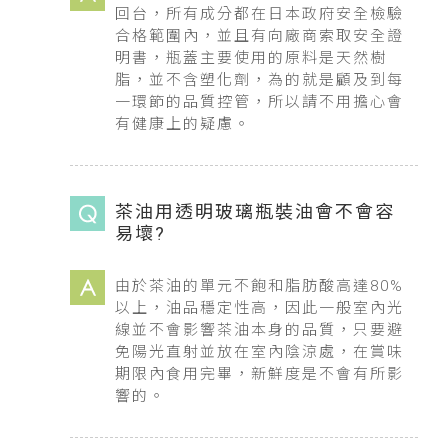
回台，所有成分都在日本政府安全檢驗
合格範圍內，並且有向廠商索取安全證
明書，瓶蓋主要使用的原料是天然樹
脂，並不含塑化劑，為的就是顧及到每
一環節的品質控管，所以請不用擔心會
有健康上的疑慮。
茶油用透明玻璃瓶裝油會不會容
易壞?
由於茶油的單元不飽和脂肪酸高達80%
以上，油品穩定性高，因此一般室內光
線並不會影響茶油本身的品質，只要避
免陽光直射並放在室內陰涼處，在賞味
期限內食用完畢，新鮮度是不會有所影
響的。