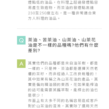
煙點低的油品，在料理上超過發煙點容
易產生致癌物，而茶油的發煙點高達
230至250度左右，是一種非常適合東
方人料理的油品。
茶油、苦茶油、山茶油、山茶花
油是不一樣的品種嗎?他們有什麼
差別?
其實他們的品種都是來自油茶樹，都是
一樣的。只是神．茶油都是選擇天然老
欉的茶籽，而非經過人工改良栽種的！
其中如果有稱之為山茶花油的產品，其
實是偏向精油類的東西，花如果能榨油
的話可能需要蒸餾萃取，能榨出的油也
是很少！
市面上有太多不同的名稱容易造成客戶
對於山茶油的混淆，其實除了選用天然