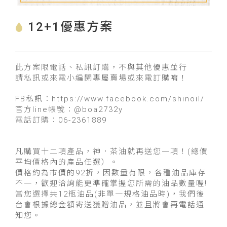
12+1優惠方案
此方案限電話、私訊訂購，不與其他優惠並行
請私訊或來電小編開專屬賣場或來電訂購唷！
FB私訊：https://www.facebook.com/shinoil/
官方line帳號：@boa2732y
電話訂購：06-2361889
凡購買十二項產品，神．茶油就再送您一項！(總價
平均價格內的產品任選）。
價格約為市價的92折，因數量有限，各種油品庫存
不一，歡迎洽詢能更準確掌握您所需的油品數量喔!
當您選擇共12瓶油品(非單一規格油品時)，我們後
台會根據總金額寄送獲贈油品，並且將會再電話通
知您。