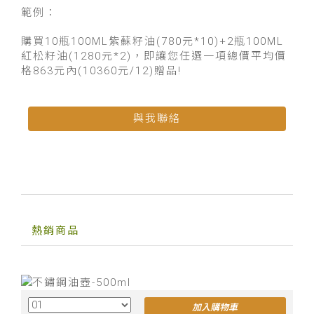
範例：
購買10瓶100ML紫蘇籽油(780元*10)+2瓶100ML
紅松籽油(1280元*2)，即讓您任選一項總價平均價
格863元內(10360元/12)贈品!
與我聯絡
熱銷商品
加入購物車